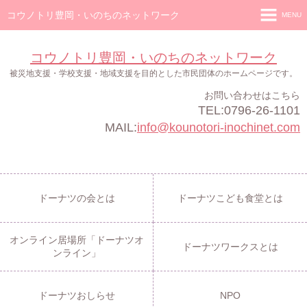
コウノトリ豊岡・いのちのネットワーク
MENU
ホーム
コウノトリ豊岡・いのちのネットワーク
ドーナツの会
被災地支援・学校支援・地域支援を目的とした市民団体のホームページです。
お問い合わせはこちら
ドーナツこども食堂
TEL:0796-26-1101
オンライン居場所「ドーナツオンライン」
MAIL:
info@kounotori-inochinet.com
ドーナツワークス
ドーナツおしらせ
ドーナツの会とは
ドーナツこども食堂とは
NPO
オンライン居場所「ドーナツオ
ドーナツワークスとは
ンライン」
ドーナツおしらせ
NPO