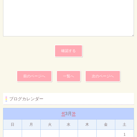
前のページへ
一覧へ
次のページへ
ブログカレンダー
«
»
3月
日
月
火
水
木
金
土
1