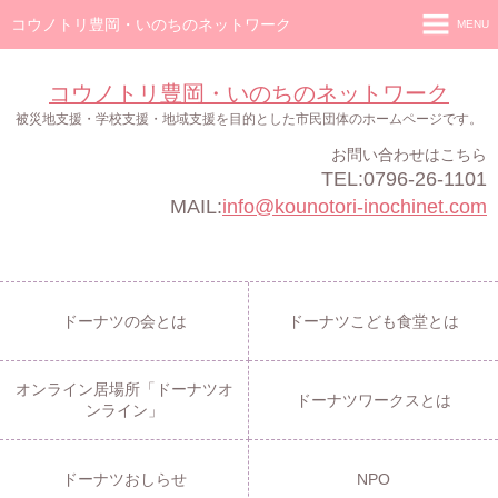
コウノトリ豊岡・いのちのネットワーク
MENU
ホーム
コウノトリ豊岡・いのちのネットワーク
ドーナツの会
被災地支援・学校支援・地域支援を目的とした市民団体のホームページです。
お問い合わせはこちら
ドーナツこども食堂
TEL:0796-26-1101
オンライン居場所「ドーナツオンライン」
MAIL:
info@kounotori-inochinet.com
ドーナツワークス
ドーナツおしらせ
ドーナツの会とは
ドーナツこども食堂とは
NPO
オンライン居場所「ドーナツオ
ドーナツワークスとは
ンライン」
ドーナツおしらせ
NPO