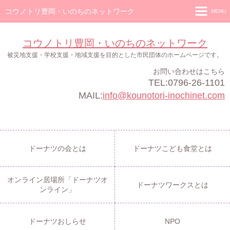
コウノトリ豊岡・いのちのネットワーク
MENU
ホーム
コウノトリ豊岡・いのちのネットワーク
ドーナツの会
被災地支援・学校支援・地域支援を目的とした市民団体のホームページです。
お問い合わせはこちら
ドーナツこども食堂
TEL:0796-26-1101
オンライン居場所「ドーナツオンライン」
MAIL:
info@kounotori-inochinet.com
ドーナツワークス
ドーナツおしらせ
ドーナツの会とは
ドーナツこども食堂とは
NPO
オンライン居場所「ドーナツオ
ドーナツワークスとは
ンライン」
ドーナツおしらせ
NPO