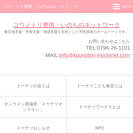
コウノトリ豊岡・いのちのネットワーク
MENU
ホーム
コウノトリ豊岡・いのちのネットワーク
ドーナツの会
被災地支援・学校支援・地域支援を目的とした市民団体のホームページです。
お問い合わせはこちら
ドーナツこども食堂
TEL:0796-26-1101
オンライン居場所「ドーナツオンライン」
MAIL:
info@kounotori-inochinet.com
ドーナツワークス
ドーナツおしらせ
ドーナツの会とは
ドーナツこども食堂とは
NPO
オンライン居場所「ドーナツオ
ドーナツワークスとは
ンライン」
ドーナツおしらせ
NPO