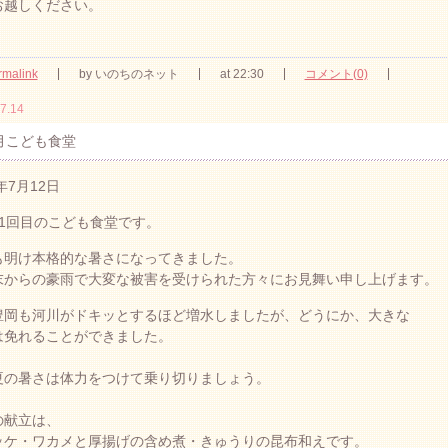
お越しください。
rmalink
by いのちのネット
at 22:30
コメント(0)
7.14
月こども食堂
8年7月12日
第1回目のこども食堂です。
も明け本格的な暑さになってきました。
末からの豪雨で大変な被害を受けられた方々にお見舞い申し上げます。
豊岡も河川がドキッとするほど増水しましたが、どうにか、大きな
は免れることができました。
夏の暑さは体力をつけて乗り切りましょう。
の献立は、
ッケ・ワカメと厚揚げの含め煮・きゅうりの昆布和えです。