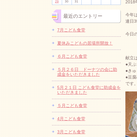
201
29
30
31
今年
最近のエントリー
連日
7月こども食堂
今日
夏休みこどもの居場所開放！
６月こども食堂
献立
●天
５月２６日 ドーナツの会に助
●き
成金をいただきました
●豆
です
5月２１日 こども食堂に助成金を
いただきました
５月こども食堂
4月こども食堂
3月こども食堂