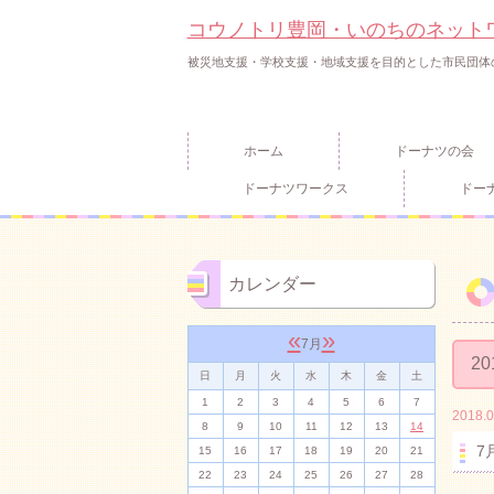
コウノトリ豊岡・いのちのネット
被災地支援・学校支援・地域支援を目的とした市民団体
ホーム
ドーナツの会
ドーナツワークス
ドー
カレンダー
«
»
7月
20
日
月
火
水
木
金
土
1
2
3
4
5
6
7
2018.0
8
9
10
11
12
13
14
7
15
16
17
18
19
20
21
22
23
24
25
26
27
28