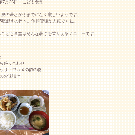
8年7月26日 こども食堂
は夏の暑さが今までになく厳しいようです。
35度越えの日々。体調管理が大変ですね。
のこども食堂はそんな暑さを乗り切るメニューです。
は、
ぷら盛り合わせ
ゅうり・ワカメの酢の物
腐のお味噌汁
。