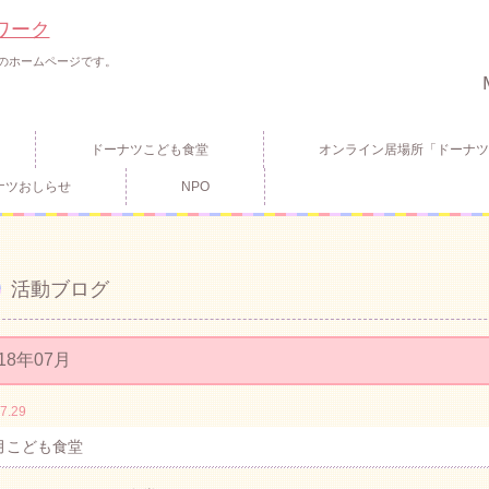
ワーク
のホームページです。
ドーナツこども食堂
オンライン居場所「ドーナツ
ナツおしらせ
NPO
活動ブログ
18年07月
7.29
月こども食堂