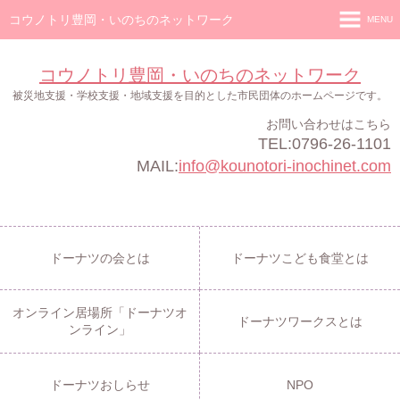
コウノトリ豊岡・いのちのネットワーク
MENU
ホーム
コウノトリ豊岡・いのちのネットワーク
ドーナツの会
被災地支援・学校支援・地域支援を目的とした市民団体のホームページです。
お問い合わせはこちら
ドーナツこども食堂
TEL:0796-26-1101
オンライン居場所「ドーナツオンライン」
MAIL:
info@kounotori-inochinet.com
ドーナツワークス
ドーナツおしらせ
ドーナツの会とは
ドーナツこども食堂とは
NPO
オンライン居場所「ドーナツオ
ドーナツワークスとは
ンライン」
ドーナツおしらせ
NPO