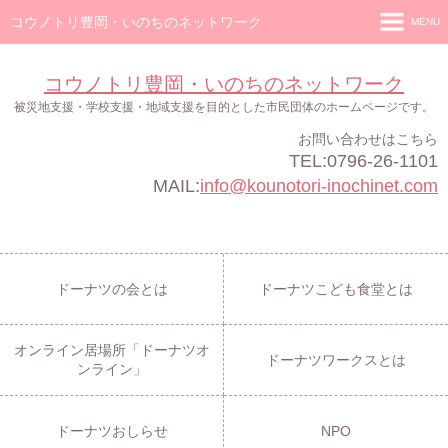
コウノトリ豊岡・いのちのネットワーク
MENU
ホーム
コウノトリ豊岡・いのちのネットワーク
ドーナツの会
被災地支援・学校支援・地域支援を目的とした市民団体のホームページです。
お問い合わせはこちら
ドーナツこども食堂
TEL:0796-26-1101
オンライン居場所「ドーナツオンライン」
MAIL:
info@kounotori-inochinet.com
ドーナツワークス
ドーナツおしらせ
ドーナツの会とは
ドーナツこども食堂とは
NPO
オンライン居場所「ドーナツオ
ドーナツワークスとは
ンライン」
ドーナツおしらせ
NPO