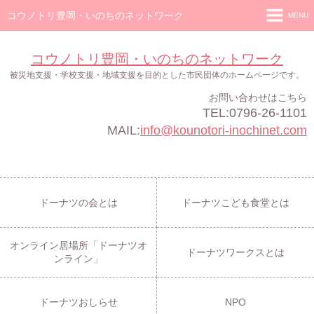
コウノトリ豊岡・いのちのネットワーク
MENU
ホーム
コウノトリ豊岡・いのちのネットワーク
ドーナツの会
被災地支援・学校支援・地域支援を目的とした市民団体のホームページです。
お問い合わせはこちら
ドーナツこども食堂
TEL:0796-26-1101
オンライン居場所「ドーナツオンライン」
MAIL:
info@kounotori-inochinet.com
ドーナツワークス
ドーナツおしらせ
ドーナツの会とは
ドーナツこども食堂とは
NPO
オンライン居場所「ドーナツオ
ドーナツワークスとは
ンライン」
ドーナツおしらせ
NPO