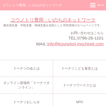
コウノトリ豊岡・いのちのネットワーク
MENU
ホーム
コウノトリ豊岡・いのちのネットワーク
ドーナツの会
被災地支援・学校支援・地域支援を目的とした市民団体のホームページです。
お問い合わせはこちら
ドーナツこども食堂
TEL:0796-26-1101
オンライン居場所「ドーナツオンライン」
MAIL:
info@kounotori-inochinet.com
ドーナツワークス
ドーナツおしらせ
ドーナツの会とは
ドーナツこども食堂とは
NPO
オンライン居場所「ドーナツオ
ドーナツワークスとは
ンライン」
ドーナツおしらせ
NPO