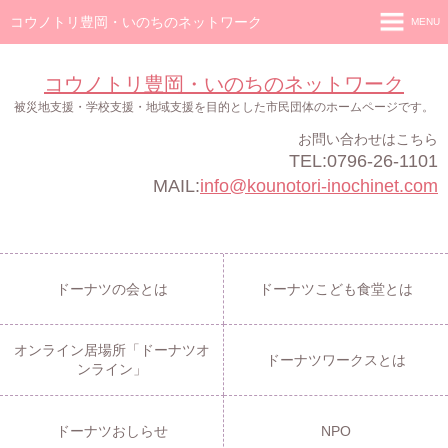
コウノトリ豊岡・いのちのネットワーク
MENU
ホーム
コウノトリ豊岡・いのちのネットワーク
ドーナツの会
被災地支援・学校支援・地域支援を目的とした市民団体のホームページです。
お問い合わせはこちら
ドーナツこども食堂
TEL:0796-26-1101
オンライン居場所「ドーナツオンライン」
MAIL:
info@kounotori-inochinet.com
ドーナツワークス
ドーナツおしらせ
ドーナツの会とは
ドーナツこども食堂とは
NPO
オンライン居場所「ドーナツオ
ドーナツワークスとは
ンライン」
ドーナツおしらせ
NPO